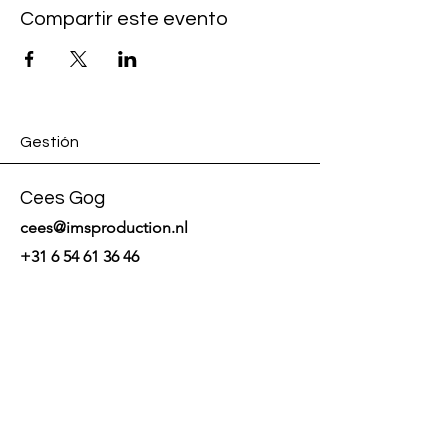
Compartir este evento
Gestión
Cees Gog
cees@imsproduction.nl
+31 6 54 61 36 46
Maite at Home
maitehonteleathome@gmail.com