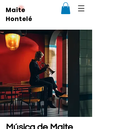
Maite
Hontelé
Música de Maite