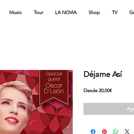
Music
Tour
LA NOVIA
Shop
TV
G
Déjame Así
Precio
Desde
20,00€
de
oferta
Ag