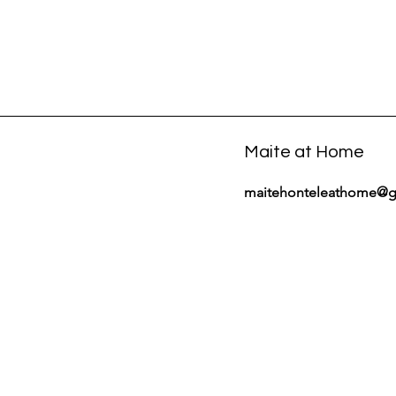
Maite at Home
maitehonteleathome@g